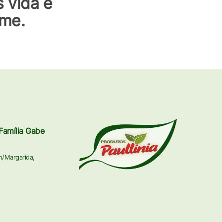
 vida e
ome.
Família Gabe
n/Margarida,